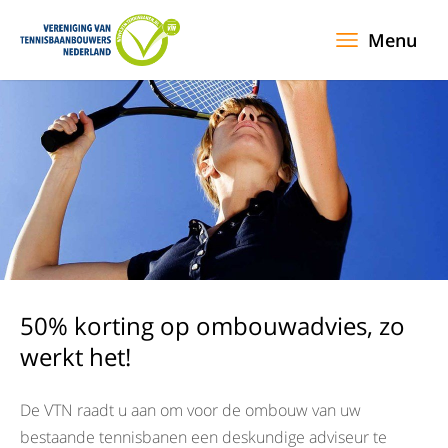
Menu
50% korting op ombouwadvies, zo
werkt het!
De VTN raadt u aan om voor de ombouw van uw
bestaande tennisbanen een deskundige adviseur te