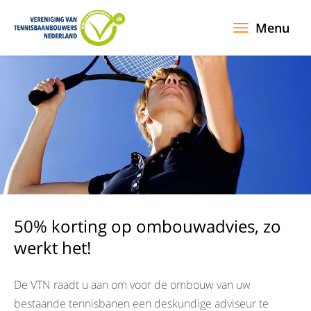
Menu
50% korting op ombouwadvies, zo
werkt het!
De VTN raadt u aan om voor de ombouw van uw
bestaande tennisbanen een deskundige adviseur te